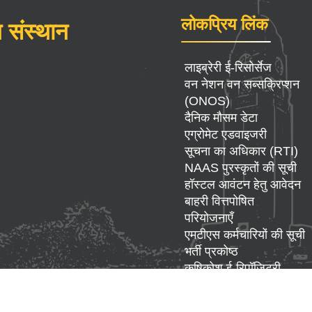
लोकप्रिय लिंक
 संस्थान
लाइब्रेरी ई-रिसोर्सेज
वन नेशन वन सब्सक्रिप्शन
(ONOS)
दैनिक मौसम डेटा
एग्रोमेट एडवाइजरी
सूचना का अधिकार (RTI)
NAAS पुरस्कृतों की सूची
हॉस्टल आवंटन हेतु आवेदन
बाहरी वित्तपोषित
परियोजनाएँ
एमटीएस कर्मचारियों की सूची
भर्ती प्रकोष्ठ
कृषिकोश ई-रिपॉज़िटरी
उपलब्ध बीज
उपकरण सुविधा