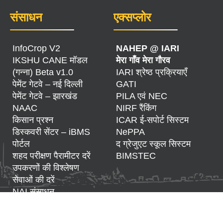
संसाधन
एक्सप्लोर
InfoCrop V2
NAHEP @ IARI
IKSHU CANE मॉडल
मेरा गाँव मेरा गौरव
(गन्ना) Beta v1.0
IARI श्रेष्ठ प्रक्रियाएँ
पेमेंट गेटवे – नई दिल्ली
GATI
पेमेंट गेटवे – झारखंड
PILA एवं NEC
NAAC
NIRF रैंकिंग
किसान प्रश्न
ICAR ई-सपोर्ट सिस्टम
डिस्कवरी सेंटर – iBMS
NePPA
पोर्टल
द ग्रेजुएट स्कूल सिस्टम
शहद परीक्षण पैरामीटर दरें
BIMSTEC
उपकरणों की विश्लेषण
सेवाओं की दरें
NAI संसाधन
DOMIS – माइक्रो
इरिगेशन सिस्टम्स का